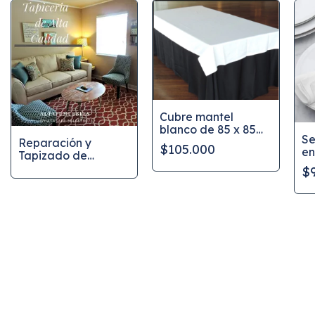
Cubre mantel
blanco de 85 x 85
Se
cm algodon 100%
Reparación y
$105.000
en
Tapizado de
al
muebles
$
d