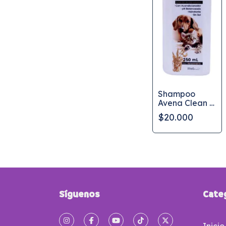
Shampoo
Avena Clean x
2 Lt
$20.000
Síguenos
Cate
Inicio