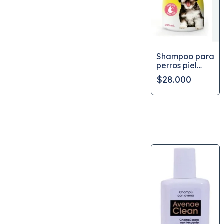
Shampoo para
perros piel
sensible
$28.000
CanAmor