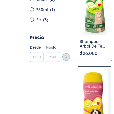
250ml
(1)
2lt
(3)
Precio
Shampoo
Árbol De Te
Desde
Hasta
Gatos
$26.000
CanAmor
230ml