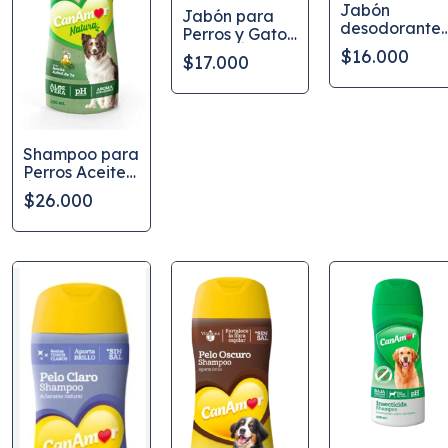
Jabón
Jabón para
desodorante
Perros y Gatos
CanAmor par
Aceite Árbol
$16.000
$17.000
perros 90 g
de Té
CanAmor 90 g
Shampoo para
Perros Aceite
Árbol de Té
$26.000
CanAmor 230
ml