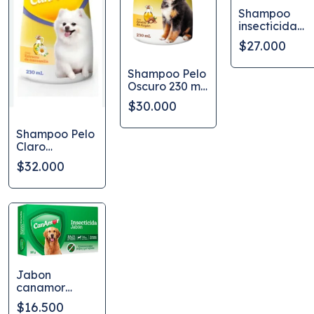
Shampoo
insecticida
para perros
$27.000
Shampoo Pelo
Oscuro 230 ml
Can Amor
$30.000
Shampoo Pelo
Claro
CanAmor
$32.000
230ml
Jabon
canamor
antipulgas 90
$16.500
gr