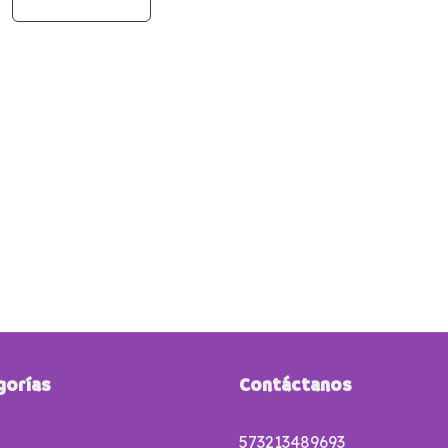
gorías
Contáctanos
573213489693