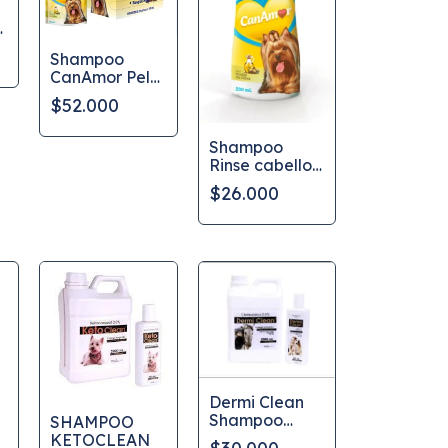
a
Shampoo
CanAmor Pelo
largo Sachet x
$52.000
12 Und
Shampoo
Rinse cabello
largo
$26.000
CanAmor
230ml
Dermi Clean
Shampoo
SHAMPOO
Clorhexidina
KETOCLEAN