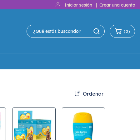
Iniciar sesión
|
Crear una cuenta
(
0
)
Ordenar